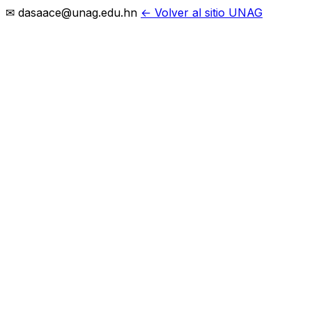
✉ dasaace@unag.edu.hn
← Volver al sitio UNAG