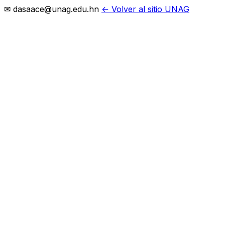
✉ dasaace@unag.edu.hn
← Volver al sitio UNAG